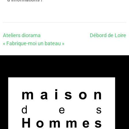
Ateliers diorama
Débord de Loire
« Fabrique-moi un bateau »